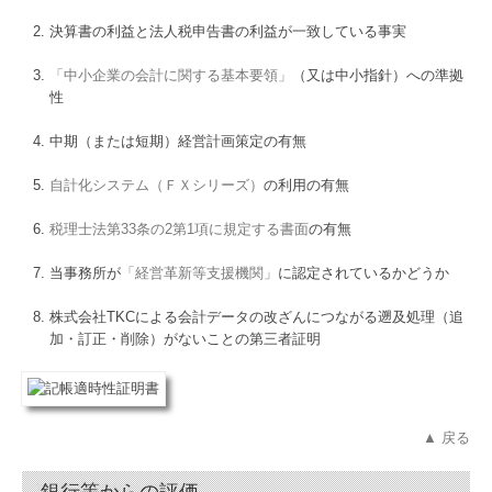
決算書の利益と法人税申告書の利益が一致している事実
「中小企業の会計に関する基本要領」
（又は中小指針）への準拠
性
中期（または短期）経営計画策定の有無
自計化システム（ＦＸシリーズ）
の利用の有無
税理士法第33条の2第1項に規定する書面
の有無
当事務所が
「経営革新等支援機関」
に認定されているかどうか
株式会社TKCによる会計データの改ざんにつながる遡及処理（追
加・訂正・削除）がないことの第三者証明
▲ 戻る