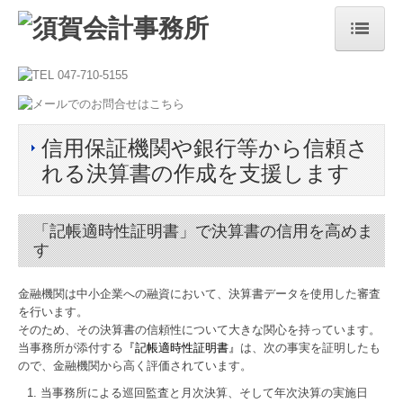
ホーム
事務所紹介
信用保証機関や銀行等から信頼さ
ごあいさつ
れる決算書の作成を支援します
所長紹介
当事務所の特長
「記帳適時性証明書」で決算書の信用を高めま
す
業務案内
金融機関は中小企業への融資において、決算書データを使用した審査
料金について
を行います。
そのため、その決算書の信頼性について大きな関心を持っています。
お問合せ
当事務所が添付する
『記帳適時性証明書
』
は、次の事実を証明したも
ので、金融機関から高く評価されています。
個人情報保護方針
当事務所による巡回監査と月次決算、そして年次決算の実施日