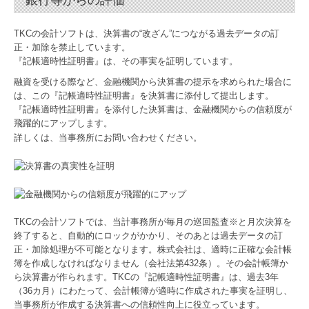
銀行等からの評価
TKCの会計ソフトは、決算書の“改ざん”につながる過去データの訂
正・加除を禁止しています。
『記帳適時性証明書』は、その事実を証明しています。
融資を受ける際など、金融機関から決算書の提示を求められた場合に
は、この『記帳適時性証明書』を決算書に添付して提出します。
『記帳適時性証明書』を添付した決算書は、金融機関からの信頼度が
飛躍的にアップします。
詳しくは、当事務所にお問い合わせください。
TKCの会計ソフトでは、当計事務所が毎月の巡回監査※と月次決算を
終了すると、自動的にロックがかかり、そのあとは過去データの訂
正・加除処理が不可能となります。株式会社は、適時に正確な会計帳
簿を作成しなければなりません（会社法第432条）。その会計帳簿か
ら決算書が作られます。TKCの『記帳適時性証明書』は、過去3年
（36カ月）にわたって、会計帳簿が適時に作成された事実を証明し、
当事務所が作成する決算書への信頼性向上に役立っています。